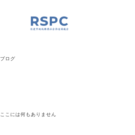
コ
ン
テ
ン
ツ
へ
ス
キ
ッ
ブログ
プ
ここには何もありません